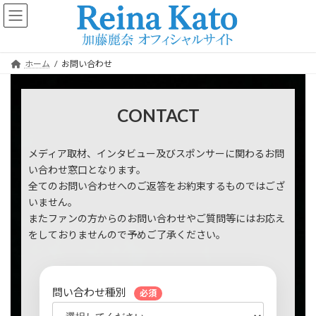
コ
ナ
ン
ビ
テ
ゲ
ン
ー
ツ
シ
ホーム
お問い合わせ
へ
ョ
ス
ン
キ
に
CONTACT
ッ
移
プ
動
メディア取材、インタビュー及びスポンサーに関わるお問
い合わせ窓口となります。
全てのお問い合わせへのご返答をお約束するものではござ
いません。
またファンの方からのお問い合わせやご質問等にはお応え
をしておりませんので予めご了承ください。
問い合わせ種別
必須