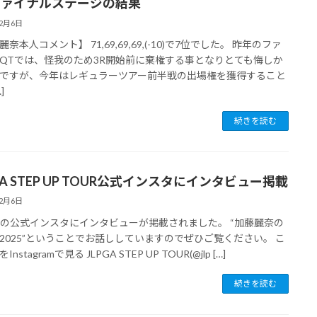
ファイナルステージの結果
12月6日
奈本人コメント】 71,69,69,69,(-10)で7位でした。 昨年のファ
QTでは、怪我のため3R開始前に棄権する事となりとても悔しか
ですが、今年はレギュラーツアー前半戦の出場権を獲得すること
]
続きを読む
GA STEP UP TOUR公式インスタにインタビュー掲載
12月6日
GAの公式インスタにインタビューが掲載されました。 “加藤麗奈の
2025”ということでお話ししていますのでぜひご覧ください。 こ
nstagramで見る JLPGA STEP UP TOUR(@jlp […]
続きを読む