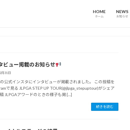
HOME
NEWS
ホーム
お知らせ
タビュー掲載のお知らせ
12月31日
GAの公式インスタにインタビューが掲載されました。 この投稿を
gramで見る JLPGA STEP UP TOUR(@jlpga_stepuptour)がシェア
稿 JLPGAアワードのときの様子も掲 […]
続きを読む