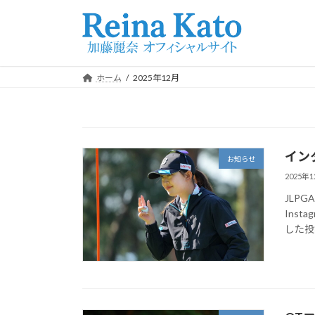
コ
ナ
ン
ビ
テ
ゲ
ン
ー
ツ
シ
ホーム
2025年12月
へ
ョ
ス
ン
キ
に
ッ
移
イン
プ
動
お知らせ
2025年
JLP
Insta
した投