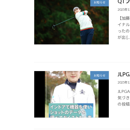
QT
お知らせ
2025年
【加藤麗
イナル
ったの
が出 […
JLP
お知らせ
2025年
JLP
気づき
の投稿をI